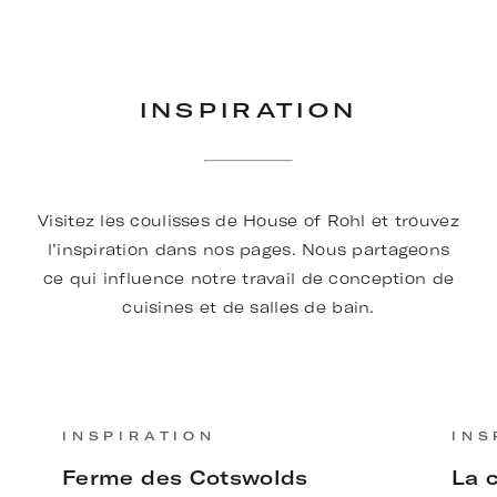
INSPIRATION
Visitez les coulisses de House of Rohl et trouvez
l’inspiration dans nos pages. Nous partageons
ce qui influence notre travail de conception de
cuisines et de salles de bain.
INSPIRATION
INS
Ferme des Cotswolds
La c