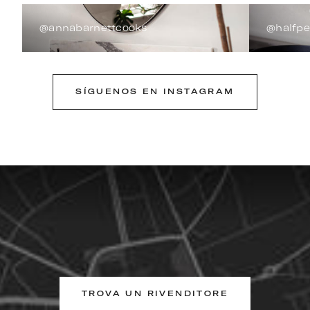
@annabarnettcooks
@halfp
SÍGUENOS EN INSTAGRAM
TROVA UN RIVENDITORE