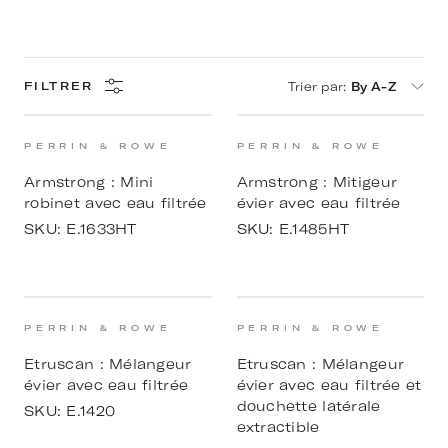
Trier par
:
By A-Z
FILTRER
PERRIN & ROWE
PERRIN & ROWE
Armstrong : Mini
Armstrong : Mitigeur
robinet avec eau filtrée
évier avec eau filtrée
SKU:
E.1633HT
SKU:
E.1485HT
PERRIN & ROWE
PERRIN & ROWE
Etruscan : Mélangeur
Etruscan : Mélangeur
évier avec eau filtrée
évier avec eau filtrée et
douchette latérale
SKU:
E.1420
extractible