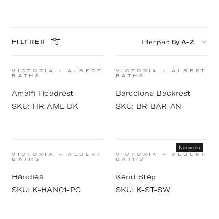
Trier par
:
By A-Z
FILTRER
VICTORIA + ALBERT
VICTORIA + ALBERT
BATHS
BATHS
Amalfi Headrest
Barcelona Backrest
SKU:
HR-AML-BK
SKU:
BR-BAR-AN
Nouveau
VICTORIA + ALBERT
VICTORIA + ALBERT
BATHS
BATHS
Handles
Kerid Step
SKU:
K-HAN01-PC
SKU:
K-ST-SW