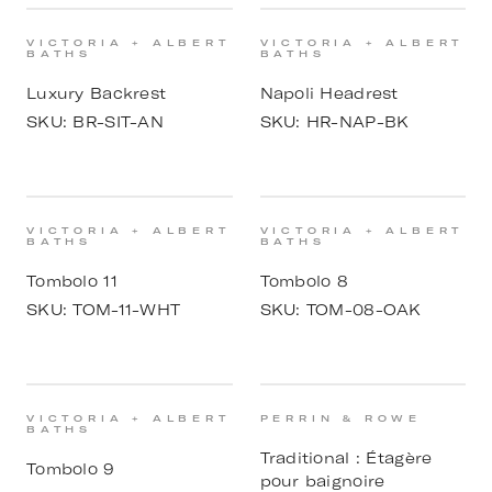
VICTORIA + ALBERT
VICTORIA + ALBERT
BATHS
BATHS
Luxury Backrest
Napoli Headrest
SKU:
BR-SIT-AN
SKU:
HR-NAP-BK
VICTORIA + ALBERT
VICTORIA + ALBERT
BATHS
BATHS
Tombolo 11
Tombolo 8
SKU:
TOM-11-WHT
SKU:
TOM-08-OAK
VICTORIA + ALBERT
PERRIN & ROWE
BATHS
Traditional : Étagère
Tombolo 9
pour baignoire